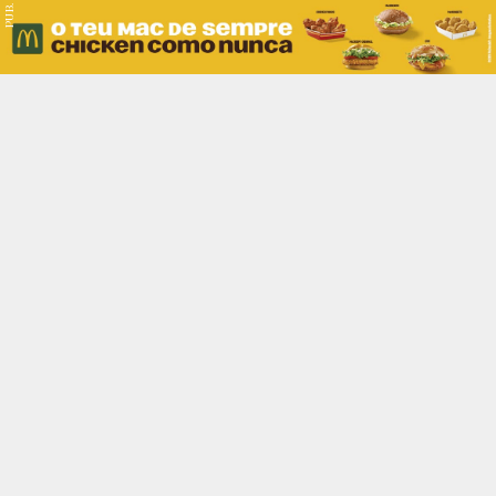
PUB.
Braga
Região
Desporto
Religião
Nacional
Internacional