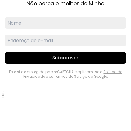
Não perca o melhor do Minho
Subscrever
Este site é protegido pelo reCAPTCHA e aplicam-se a
Política de
Privacidade
e os
Termos de Serviço
do Google.
PUB.