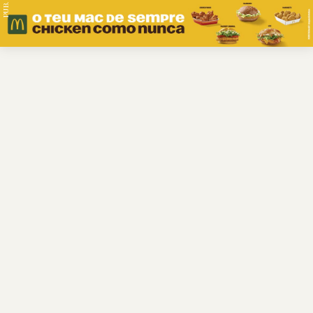
PUB.
Braga
Região
Desporto
Religião
Nacional
Internacional