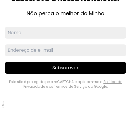
Não perca o melhor do Minho
Subscrever
Este site é protegido pelo reCAPTCHA e aplicam-se a
Política de
Privacidade
e os
Termos de Serviço
do Google.
PUB.