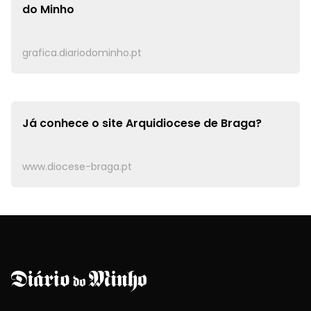
do Minho
grafica.diariodominho.pt
Já conhece o site
Arquidiocese de Braga?
www.diocese-braga.pt