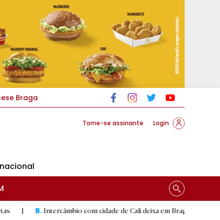
cese Braga
Torne-se assinante
Login
rnacional
M
Intercâmbio com cidade de Cali deixa em Braga mural artístico
|
.