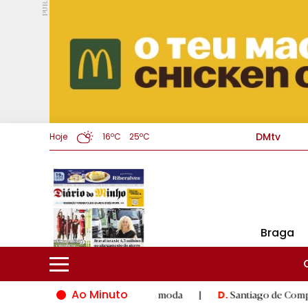
PUB.
DMtv
Hoje
16ºC
25ºC
Braga
Ao Minuto
à inovação do mundo da moda
|
Santiago de Compostela inaugur
D.