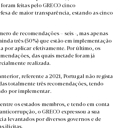
 foram feitas pelo GRECO cinco
esa de maior transparência, estando as cinco
número de recomendações – seis -, mas apenas
á ainda três (50%) que estão em implementação
da por aplicar efetivamente. Por último, os
omendações, das quais metade foram já
rcialmente realizada.
terior, referente a 2021, Portugal não regista
adas totalmente três recomendações, tendo
cado por implementar.
entre os estados-membros, e tendo em conta
s anticorrupção, o GRECO expressou a sua
ia levantados por diversos governos e de
 ilícitas.