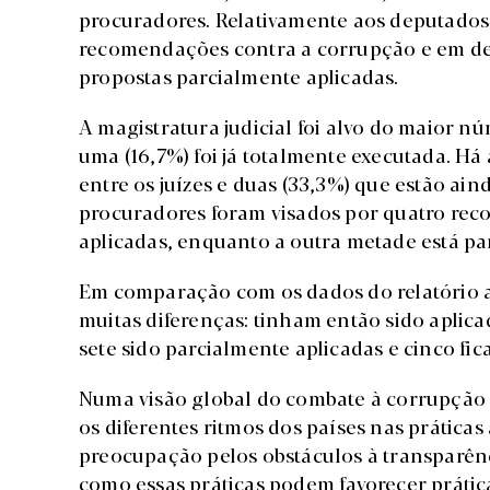
procuradores. Relativamente aos deputados
recomendações contra a corrupção e em def
propostas parcialmente aplicadas.
A magistratura judicial foi alvo do maior 
uma (16,7%) foi já totalmente executada. H
entre os juízes e duas (33,3%) que estão ain
procuradores foram visados por quatro rec
aplicadas, enquanto a outra metade está pa
Em comparação com os dados do relatório an
muitas diferenças: tinham então sido aplic
sete sido parcialmente aplicadas e cinco fi
Numa visão global do combate à corrupção 
os diferentes ritmos dos países nas prática
preocupação pelos obstáculos à transparênc
como essas práticas podem favorecer práticas