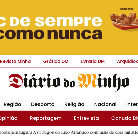
Revista Minha
Gráfica DM
Livraria DM
Arquidio
Região
Desporto
Religião
Nacional
Inte
Opinião
Reportagem
Entrevista
Canudo D
a XVI Jogos do Eixo Atlântico com mais de dois mil atletas
|
B