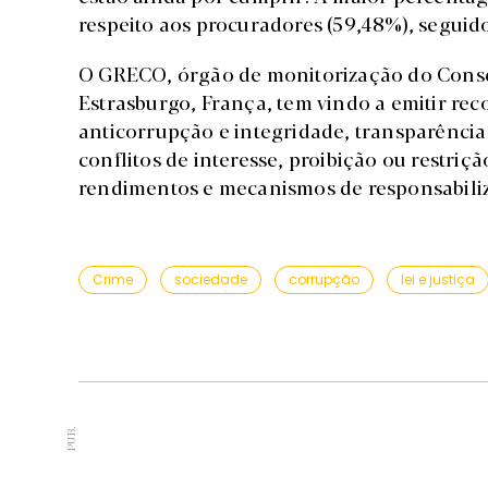
respeito aos procuradores (59,48%), seguido
O GRECO, órgão de monitorização do Conse
Estrasburgo, França, tem vindo a emitir re
anticorrupção e integridade, transparência 
conflitos de interesse, proibição ou restriçã
rendimentos e mecanismos de responsabili
Crime
sociedade
corrupção
lei e justiça
PUB.