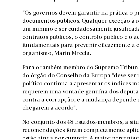
“Os governos devem garantir na prática o p
documentos públicos. Qualquer exceção à re
um mínimo e ser cuidadosamente justificada
contratos públicos, o controlo público e o 
fundamentais para prevenir eficazmente a c
organismo, Marin Mrcela.
Para o também membro do Supremo Tribunal
do órgão do Conselho da Europa “deve ser 
político continua a apresentar os índices m
requerem uma vontade genuína dos deputad
contra a corrupção, e a mudança depende 
chegarem a acordo”.
No conjunto dos 48 Estados-membros, a sit
recomendações foram completamente aplica
estão ainda por cumprir. A maior percenta