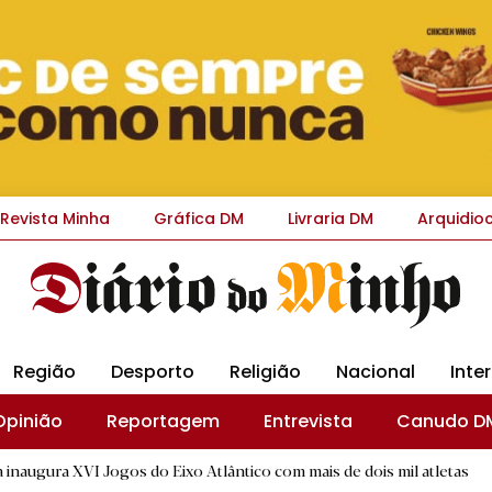
Revista Minha
Gráfica DM
Livraria DM
Arquidio
Região
Desporto
Religião
Nacional
Inte
Opinião
Reportagem
Entrevista
Canudo D
ogos do Eixo Atlântico com mais de dois mil atletas
|
"A Volt
D.