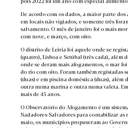
pois 2022 foi um ano com especial aumento
De acordo com os dados, a maior parte dos 
em locais não vigiados, e somente três fora
salvamento. O mês de janeiro foi o mais mor
com nove, e março, com oito.
O distrito de Leiria foi aquele onde se regi
(quatro), Lisboa e Setúbal (três cada), além 
onde se deram mais afogamentos, o mar foi
do rio com oito. Foram também registadas s
(duas) e em piscina doméstica (duas), alé
outra numa marina e outra numa valeta. Em 
mais de 45 anos.
O Observatório do Afogamento é um sistema
Nadadores-Salvadores para contabilizar as
maio, os municípios propuseram ao Governo