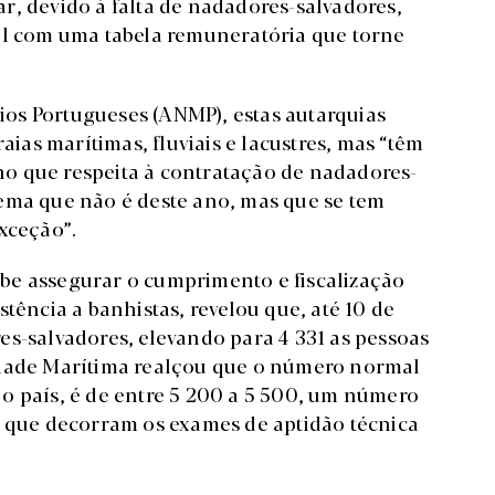
r, devido à falta de nadadores-salvadores,
al com uma tabela remuneratória que torne
os Portugueses (ANMP), estas autarquias
as marítimas, fluviais e lacustres, mas “têm
o que respeita à contratação de nadadores-
ema que não é deste ano, mas que se tem
xceção”.
be assegurar o cumprimento e fiscalização
tência a banhistas, revelou que, até 10 de
es-salvadores, elevando para 4 331 as pessoas
idade Marítima realçou que o número normal
o país, é de entre 5 200 a 5 500, um número
m que decorram os exames de aptidão técnica