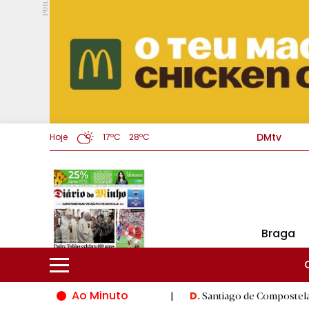
PUB.
DMtv
Hoje
17ºC
28ºC
Braga
Ao Minuto
ção do mundo da moda
|
Santiago de Compostela inaugura XVI J
D.