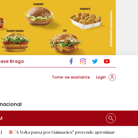
cese Braga
Torne-se assinante
Login
rnacional
M
a passa por Guimarães” pretende aproximar o público do ciclismo
|