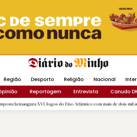
Revista Minha
Gráfica DM
Livraria DM
Arquidio
Região
Desporto
Religião
Nacional
Inte
Opinião
Reportagem
Entrevista
Canudo D
ura XVI Jogos do Eixo Atlântico com mais de dois mil atletas
|