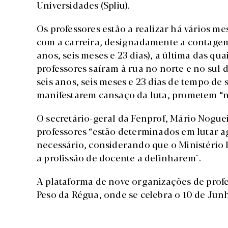
Universidades (Spliu).
Os professores estão a realizar há vários m
com a carreira, designadamente a contagem
anos, seis meses e 23 dias), a última das qua
professores saíram à rua no norte e no sul 
seis anos, seis meses e 23 dias de tempo de
manifestarem cansaço da luta, prometem “n
O secretário-geral da Fenprof, Mário Noguei
professores “estão determinados em lutar ag
necessário, considerando que o Ministério l
a profissão de docente a definharem".
A plataforma de nove organizações de prof
Peso da Régua, onde se celebra o 10 de Jun