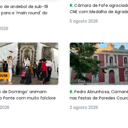
R.
Câmara de Fafe agraciad
o de andebol de sub-18
CNE com Medalha de Agra
 para a 'main round' do
5 agosto 2026
2026
IUM
es de Domingo’ animam
R.
Pedro Abrunhosa, Camané 
a Ponte com muito folclore
nas Festas de Paredes Cour
 2026
2 agosto 2026