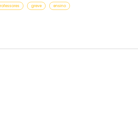
rofessores
greve
ensino