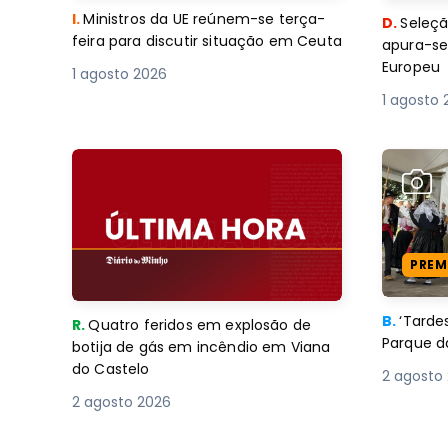
I.
Ministros da UE reúnem-se terça-
D.
Seleçã
feira para discutir situação em Ceuta
apura-se
Europeu
1 agosto 2026
1 agosto 
PREM
B.
‘Tard
R.
Quatro feridos em explosão de
Parque d
botija de gás em incêndio em Viana
do Castelo
2 agosto
2 agosto 2026