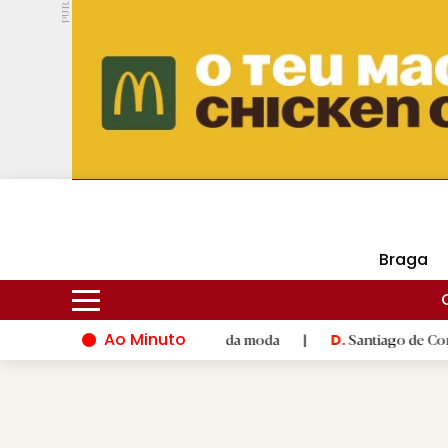
PUB.
DMtv
Hoje
18ºC
29ºC
Braga
Ao Minuto
e à inovação do mundo da moda
|
Santiago de Compostela inaug
D.