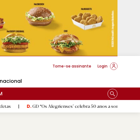
cese Braga
Torne-se assinante
Login
rnacional
M
GD “Os Alegrienses" celebra 50 anos a sonhar com «casa própria»
D.