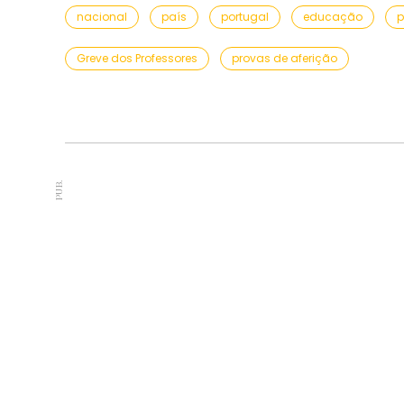
nacional
país
portugal
educação
p
Greve dos Professores
provas de aferição
PUB.