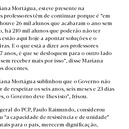
iana Mortágua, esteve presente na
os professores têm de continuar porque é “em
, houve 26 mil alunos que acabaram o ano sem
no, há 210 mil alunos que poderão não ter
s estão aqui hoje a apontar soluções e o
as. E o que está a dizer aos professores
7 anos, é que se desloquem para o outro lado
sem receber mais por isso”, disse Mariana
os docentes.
riana Mortágua sublinhou que o Governo não
de respeitar os seis anos, seis meses e 23 dias
s, o Governo deve-lhes isto”, frisou.
-geral do PCP, Paulo Raimundo, considerou
zou “a capacidade de resistência e de unidade”
tais para o país, merecem dignificação,