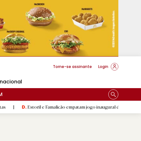
cese Braga
Torne-se assinante
Login
rnacional
M
Estoril e Famalicão empatam jogo inaugural da época
|
Escu
.
R.