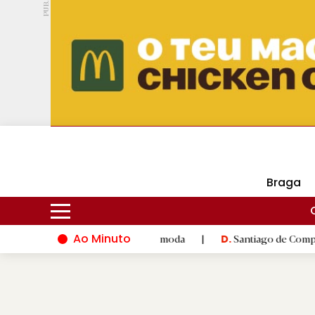
PUB.
DMtv
Hoje
17ºC
24ºC
Braga
Ao Minuto
 à inovação do mundo da moda
|
Santiago de Compostela inaugu
D.