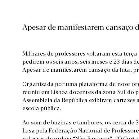
Apesar de manifestarem cansaço da
Milhares de professores voltaram esta terça-
pedirem os seis anos, seis meses e 23 dias 
Apesar de manifestarem cansaço da luta, p
Organizada por uma plataforma de nove org
reuniu em Lisboa docentes da zona Sul do p
Assembleia da República exibiram cartazes a
escola pública.
Ao som de buzinas e tambores, os cerca de 
Lusa pela Federação Nacional de Professore
palavras de ordem “Não Paramos”, “Ó Costa 