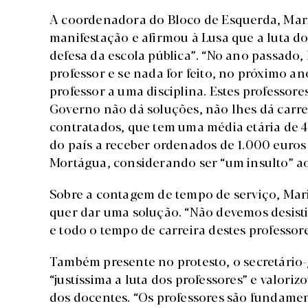
A coordenadora do Bloco de Esquerda, Mar
manifestação e afirmou à Lusa que a luta d
defesa da escola pública”. “No ano passado
professor e se nada for feito, no próximo a
professor a uma disciplina. Estes professore
Governo não dá soluções, não lhes dá carreir
contratados, que tem uma média etária de 4
do país a receber ordenados de 1.000 euros 
Mortágua, considerando ser “um insulto” a
Sobre a contagem de tempo de serviço, Ma
quer dar uma solução. “Não devemos desistir 
e todo o tempo de carreira destes professore
Também presente no protesto, o secretário
“justíssima a luta dos professores” e valori
dos docentes. “Os professores são fundamen