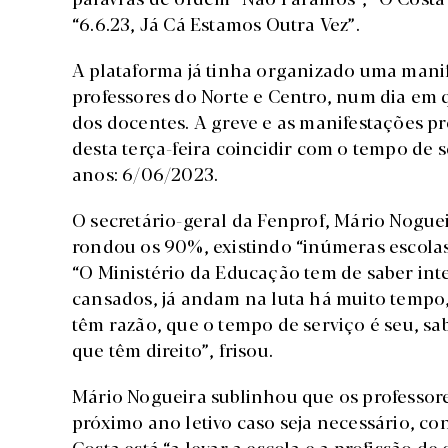
“6.6.23, Já Cá Estamos Outra Vez”.
A plataforma já tinha organizado uma mani
professores do Norte e Centro, num dia e
dos docentes. A greve e as manifestações p
desta terça-feira coincidir com o tempo de 
anos: 6/06/2023.
O secretário-geral da Fenprof, Mário Nogueir
rondou os 90%, existindo “inúmeras escolas
“O Ministério da Educação tem de saber inte
cansados, já andam na luta há muito tempo
têm razão, que o tempo de serviço é seu, s
que têm direito”, frisou.
Mário Nogueira sublinhou que os professore
próximo ano letivo caso seja necessário, c
Costa está “a levar a escola e a profissão d