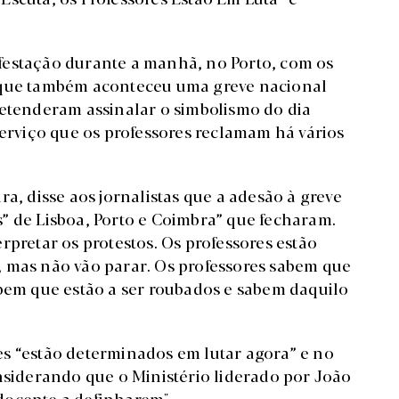
festação durante a manhã, no Porto, com os
m que também aconteceu uma greve nacional
retenderam assinalar o simbolismo do dia
serviço que os professores reclamam há vários
a, disse aos jornalistas que a adesão à greve
” de Lisboa, Porto e Coimbra” que fecharam.
rpretar os protestos. Os professores estão
, mas não vão parar. Os professores sabem que
abem que estão a ser roubados e sabem daquilo
s “estão determinados em lutar agora” e no
onsiderando que o Ministério liderado por João
e docente a definharem".