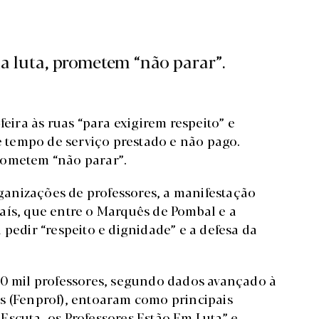
 luta, prometem “não parar”.
feira às ruas “para exigirem respeito” e
de tempo de serviço prestado e não pago.
rometem “não parar”.
anizações de professores, a manifestação
aís, que entre o Marquês de Pombal e a
 pedir “respeito e dignidade” e a defesa da
30 mil professores, segundo dados avançado à
s (Fenprof), entoaram como principais
Escuta, os Professores Estão Em Luta” e