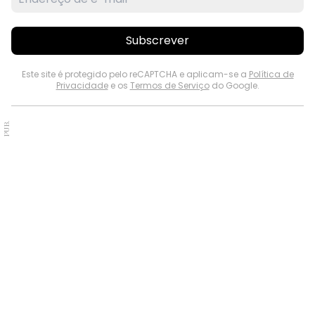
Subscrever
Este site é protegido pelo reCAPTCHA e aplicam-se a
Política de
Privacidade
e os
Termos de Serviço
do Google.
PUB.