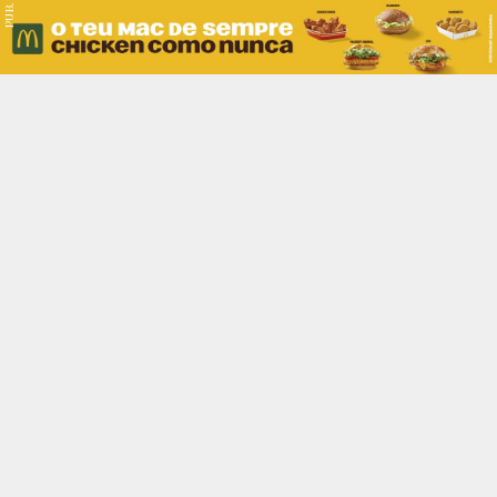
PUB.
Braga
Região
Desporto
Religião
Nacional
Internacional