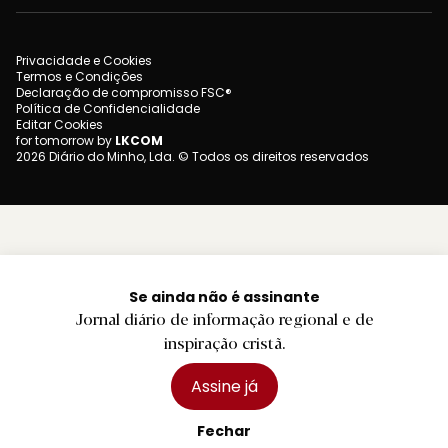
Privacidade e Cookies
Termos e Condições
Declaração de compromisso FSC®
Política de Confidencialidade
Editar Cookies
for tomorrow by
LKCOM
2026 Diário do Minho, Lda. © Todos os direitos reservados
Se ainda não é assinante
Jornal diário de informação regional e de
inspiração cristã.
Assine já
Fechar