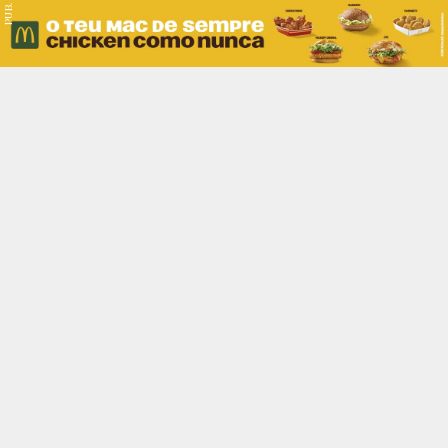
PUB.
Braga
Região
Desporto
Religião
Nacional
Internacional