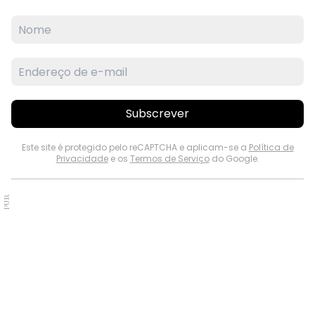
Subscrever
Este site é protegido pelo reCAPTCHA e aplicam-se a
Política de
Privacidade
e os
Termos de Serviço
do Google.
PUB.