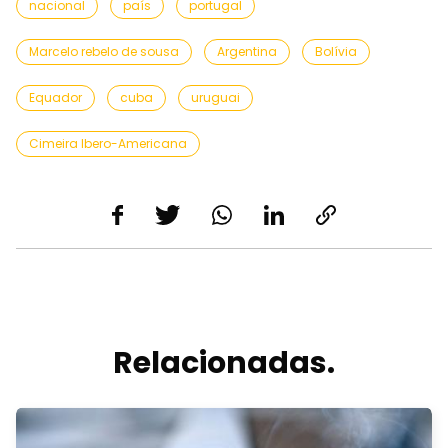
nacional
país
portugal
Marcelo rebelo de sousa
Argentina
Bolívia
Equador
cuba
uruguai
Cimeira Ibero-Americana
Relacionadas.