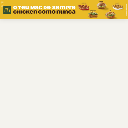
PUB.
Braga
Região
Desporto
Religião
Nacional
Internacional