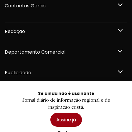
Contactos Gerais
Redação
Departamento Comercial
Publicidade
Se ainda não é assinante
Jornal diário de informação regional e de
Privacidade e Cookies
inspiração cristã.
Termos e Condições
Declaração de compromisso FSC®
Política de Confidencialidade
Assine já
Editar Cookies
for tomorrow by
LKCOM
2026 Diário do Minho, Lda. © Todos os direitos reservados