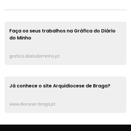
Faça os seus trabalhos na
Gráfica do Diário
do Minho
grafica.diariodominho.pt
Já conhece o site
Arquidiocese de Braga?
www.diocese-braga.pt