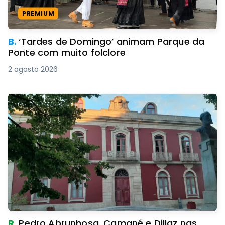
PREMIUM
B.
‘Tardes de Domingo’ animam Parque da
Ponte com muito folclore
2 agosto 2026
R.
Pedro Abrunhosa, Camané e Dillaz nas