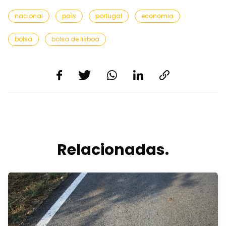
nacional
país
portugal
economia
bolsa
bolsa de lisboa
Relacionadas.