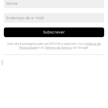
Subscrever
Este site é protegido pelo reCAPTCHA e aplicam-se a
Política de
Privacidade
e os
Termos de Serviço
do Google.
PUB.