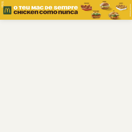
PUB.
Braga
Região
Desporto
Religião
Nacional
Internacional