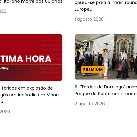
l italiano morre aos 66 anos
apura-se para a 'main round
Europeu
2026
1 agosto 2026
PREMIUM
B.
‘Tardes de Domingo’ an
 feridos em explosão de
Parque da Ponte com muito 
e gás em incêndio em Viana
lo
2 agosto 2026
 2026