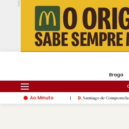
PUB.
DMtv
Hoje
17ºC
30ºC
Braga
Ao Minuto
vação do mundo da moda
|
Santiago de Compostela inaugura XVI 
D.