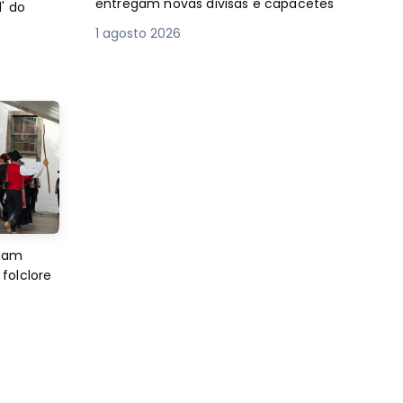
entregam novas divisas e capacetes
' do
1 agosto 2026
imam
folclore