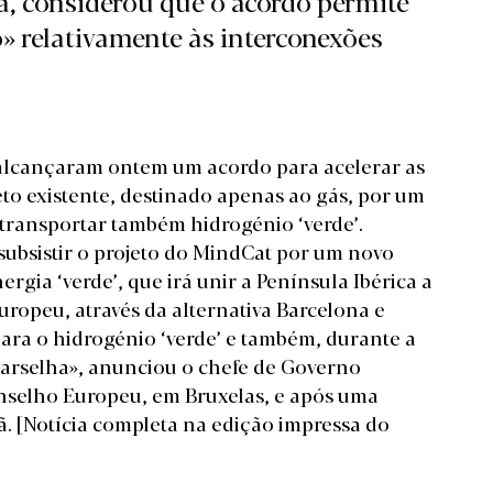
a, considerou que o acordo permite
» relativamente às interconexões
 alcançaram ontem um acordo para acelerar as
to existente, destinado apenas ao gás, por um
transportar também hidrogénio ‘verde’.
subsistir o projeto do MindCat por um novo
rgia ‘verde’, que irá unir a Península Ibérica a
ropeu, através da alternativa Barcelona e
para o hidrogénio ‘verde’ e também, durante a
 Marselha», anunciou o chefe de Governo
nselho Europeu, em Bruxelas, e após uma
ã.
[Notícia completa na edição impressa do