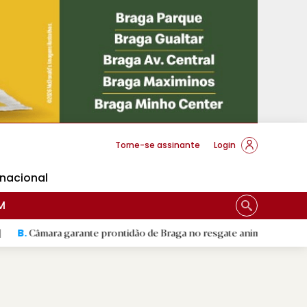
cese Braga
Torne-se assinante
Login
rnacional
M
a garante prontidão de Braga no resgate animal
|
Padre Tobi
R.