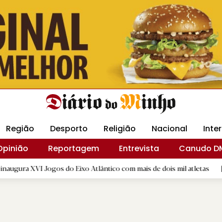
Revista Minha
Gráfica DM
Livraria DM
Arquidio
Região
Desporto
Religião
Nacional
Inte
Opinião
Reportagem
Entrevista
Canudo D
Jogos do Eixo Atlântico com mais de dois mil atletas
|
Câmar
B.