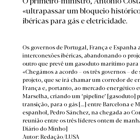
O primeiro-ministro, António Cost
«ultrapassar um bloqueio histórico
ibéricas para gás e eletricidade.
Os governos de Portugal, França e Espanha
interconexões ibéricas, abandonando o proje
outro que prevê um gasoduto marítimo para 
«Chegámos a acordo – os três governos – de 
projeto, que se irá chamar um corredor de ene
França e, portanto, ao mercado energético eu
Marselha, criando um ‘pipeline’ [gasoduto] 
transição, para o gás […] entre Barcelona e
espanhol, Pedro Sánchez, na chegada ao Co
reunião entre os três líderes ontem de manh
Diário do Minho]
Autor: Redação/LUSA