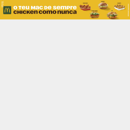
PUB.
Braga
Região
Desporto
Religião
Nacional
Internacional