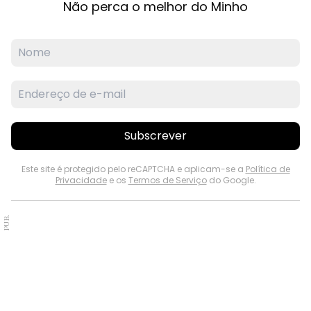
Não perca o melhor do Minho
Subscrever
Este site é protegido pelo reCAPTCHA e aplicam-se a
Política de
Privacidade
e os
Termos de Serviço
do Google.
PUB.