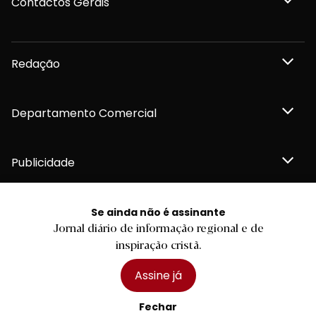
Contactos Gerais
Redação
Departamento Comercial
Publicidade
Se ainda não é assinante
Jornal diário de informação regional e de
Privacidade e Cookies
inspiração cristã.
Termos e Condições
Declaração de compromisso FSC®
Política de Confidencialidade
Assine já
Editar Cookies
for tomorrow by
LKCOM
2026 Diário do Minho, Lda. © Todos os direitos reservados
Fechar