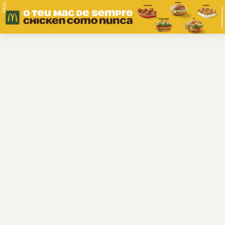
PUB.
Braga
Região
Desporto
Religião
Nacional
Internacional