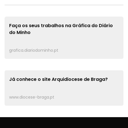
Faça os seus trabalhos na
Gráfica do Diário
do Minho
grafica.diariodominho.pt
Já conhece o site
Arquidiocese de Braga?
www.diocese-braga.pt