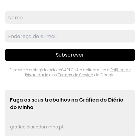
Subscrever
Este site é protegido pelo reCAPTCHA e aplicam-se a
Política de
Privacidade
e os
Termos de Serviço
do Google.
Faça os seus trabalhos na
Gráfica do Diário
do Minho
grafica.diariodominho.pt