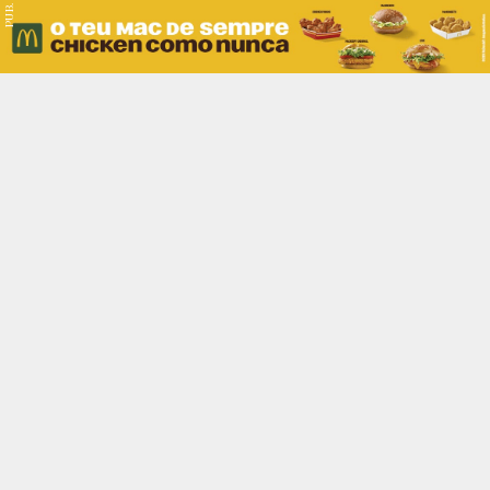
PUB.
Braga
Região
Desporto
Religião
Nacional
Internacional