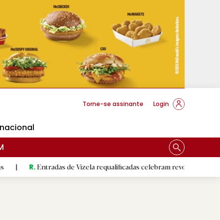
cese Braga
Torne-se assinante
Login
rnacional
M
ntradas de Vizela requalificadas celebram revolução do 5 de Agosto