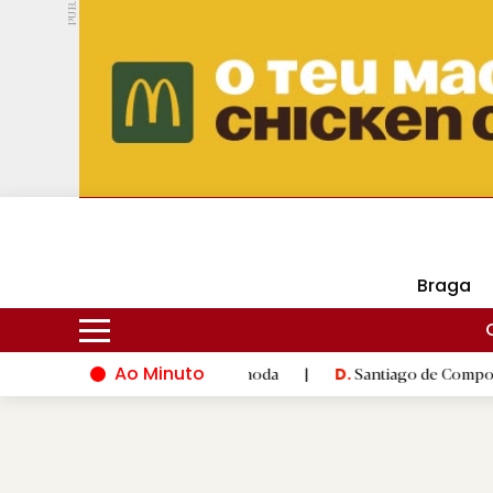
PUB.
DMtv
Hoje
16ºC
30ºC
Braga
Ao Minuto
inovação do mundo da moda
|
Santiago de Compostela inaugura 
D.