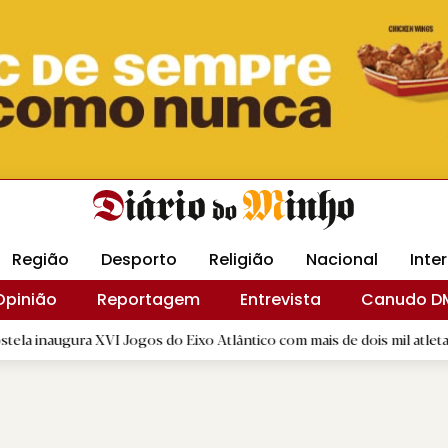
Revista Minha
Gráfica DM
Livraria DM
Arquidio
Região
Desporto
Religião
Nacional
Inte
Opinião
Reportagem
Entrevista
Canudo D
XVI Jogos do Eixo Atlântico com mais de dois mil atletas
|
E
R.