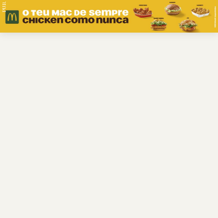
PUB.
Braga
Região
Desporto
Religião
Nacional
Internacional