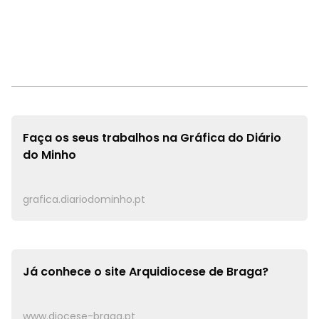
Faça os seus trabalhos na
Gráfica do Diário
do Minho
grafica.diariodominho.pt
Já conhece o site
Arquidiocese de Braga?
www.diocese-braga.pt