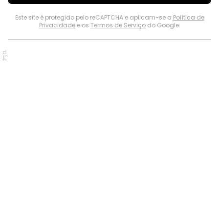
Este site é protegido pelo reCAPTCHA e aplicam-se a
Política de
Privacidade
e os
Termos de Serviço
do Google.
PUB.