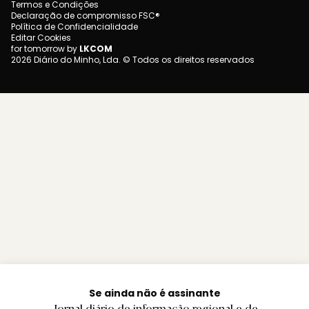
Termos e Condições
Declaração de compromisso FSC®
Política de Confidencialidade
Editar Cookies
for tomorrow by
LKCOM
2026 Diário do Minho, Lda. © Todos os direitos reservados
Se ainda não é assinante
Jornal diário de informação regional e de