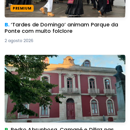
PREMIUM
B.
‘Tardes de Domingo’ animam Parque da
Ponte com muito folclore
2 agosto 2026
R.
Pedro Abrunhosa, Camané e Dillaz nas