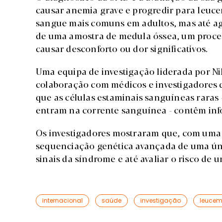
causar anemia grave e progredir para leuc
sangue mais comuns em adultos, mas até ag
de uma amostra de medula óssea, um proced
causar desconforto ou dor significativos.
Uma equipa de investigação liderada por N
colaboração com médicos e investigadores 
que as células estaminais sanguíneas rara
entram na corrente sanguínea - contêm inf
Os investigadores mostraram que, com uma 
sequenciação genética avançada de uma única
sinais da síndrome e até avaliar o risco de
internacional
saúde
investigação
leucem