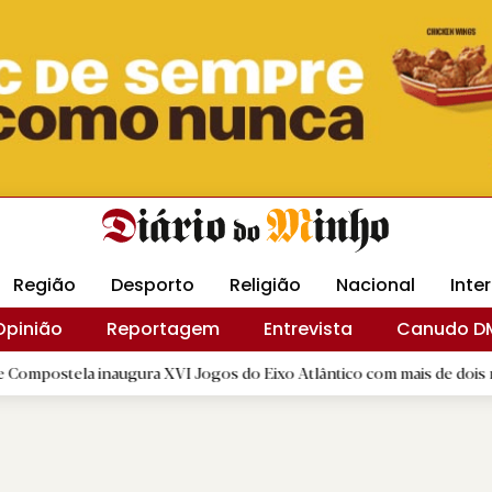
Revista Minha
Gráfica DM
Livraria DM
Arquidio
Região
Desporto
Religião
Nacional
Inte
Opinião
Reportagem
Entrevista
Canudo D
 inaugura XVI Jogos do Eixo Atlântico com mais de dois mil atletas