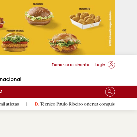
cese Braga
Torne-se assinante
Login
rnacional
M
|
Técnico Paulo Ribeiro orienta conquistadoras
|
Luís
D.
D.