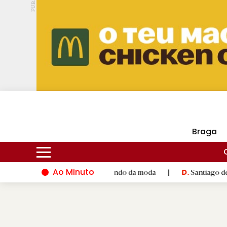
PUB.
DMtv
Hoje
17ºC
30ºC
Braga
Ao Minuto
lento e à inovação do mundo da moda
|
Santiago de Compostela
D.