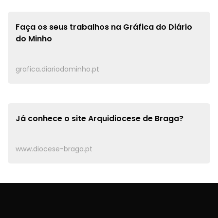
Faça os seus trabalhos na
Gráfica do Diário
do Minho
grafica.diariodominho.pt
Já conhece o site
Arquidiocese de Braga?
www.diocese-braga.pt