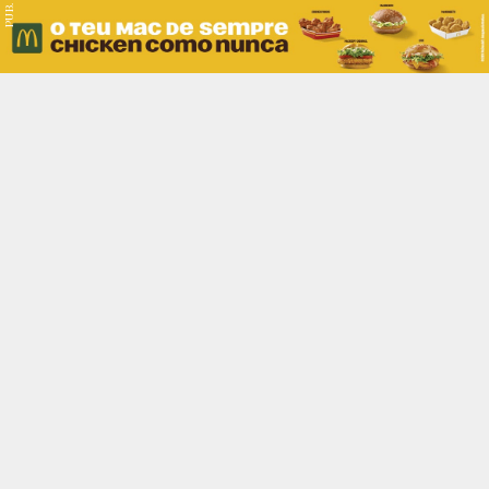
PUB.
Braga
Região
Desporto
Religião
Nacional
Internacional