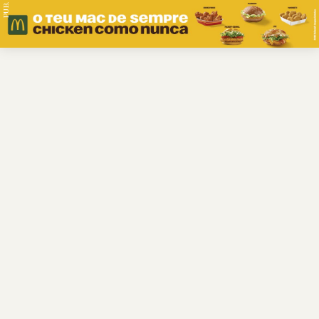
PUB.
Braga
Região
Desporto
Religião
Nacional
Internacional