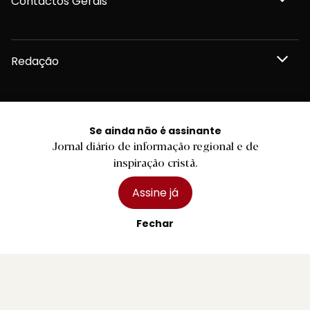
Contactos Gerais
Redação
Departamento Comercial
Se ainda não é assinante
Jornal diário de informação regional e de
Publicidade
inspiração cristã.
Assine já
Fechar
Privacidade e Cookies
Termos e Condições
Declaração de compromisso FSC®
Política de Confidencialidade
Editar Cookies
for tomorrow by
LKCOM
2026 Diário do Minho, Lda. © Todos os direitos reservados