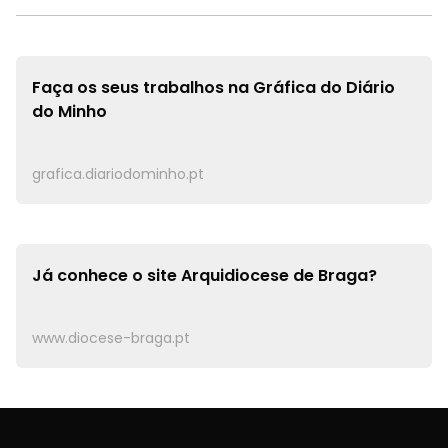
Faça os seus trabalhos na
Gráfica do Diário
do Minho
grafica.diariodominho.pt
Já conhece o site
Arquidiocese de Braga?
www.diocese-braga.pt