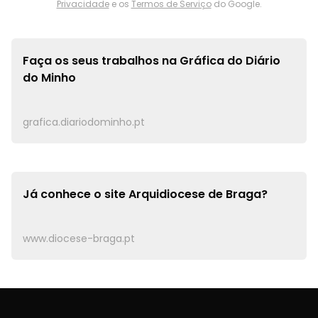
Privacidade
e os
Termos de Serviço
do Google.
Faça os seus trabalhos na
Gráfica do Diário
do Minho
grafica.diariodominho.pt
Já conhece o site
Arquidiocese de Braga?
www.diocese-braga.pt