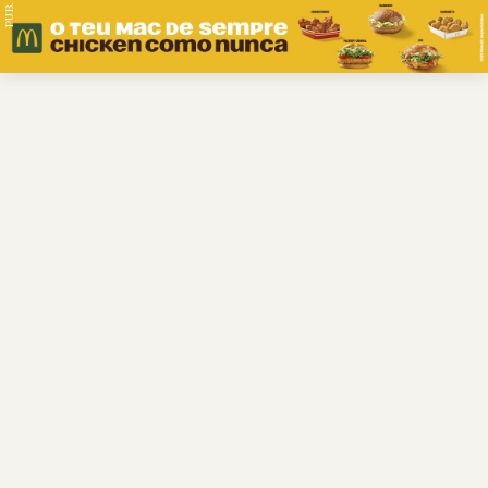
PUB.
Braga
Região
Desporto
Religião
Nacional
Internacional