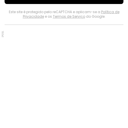
Este site é protegido pelo reCAPTCHA e aplicam-se a
Política de
Privacidade
e os
Termos de Serviço
do Google.
PUB.