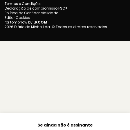
Termos e Condições
Declaração de compromisso FSC®
Política de Confidencialidade
Editar Cookies
for tomorrow by
LKCOM
2026 Diário do Minho, Lda. © Todos os direitos reservados
Se ainda não é assinante