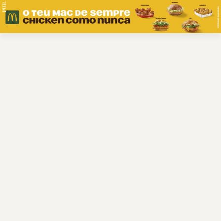
PUB.
Braga
Região
Desporto
Religião
Nacional
Internacional