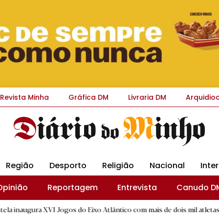
Revista Minha
Gráfica DM
Livraria DM
Arquidio
Região
Desporto
Religião
Nacional
Inte
Opinião
Reportagem
Entrevista
Canudo D
VI Jogos do Eixo Atlântico com mais de dois mil atletas
|
Int
B.