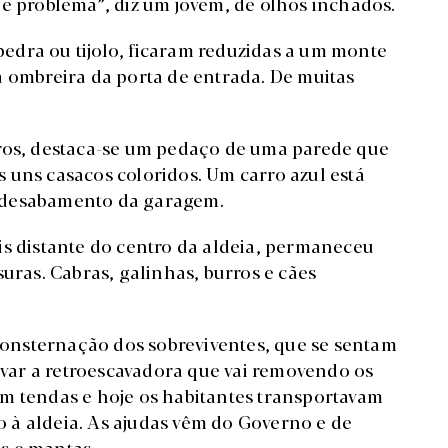
de problema”, diz um jovem, de olhos inchados.
edra ou tijolo, ficaram reduzidas a um monte
a ombreira da porta de entrada. De muitas
bros, destaca-se um pedaço de uma parede que
 uns casacos coloridos. Um carro azul está
 desabamento da garagem.
is distante do centro da aldeia, permaneceu
suras. Cabras, galinhas, burros e cães
 consternação dos sobreviventes, que se sentam
ervar a retroescavadora que vai removendo os
m tendas e hoje os habitantes transportavam
 à aldeia. As ajudas vêm do Governo e de
s e mantas.