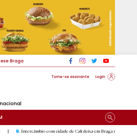
cese Braga
Torne-se assinante
Login
rnacional
M
ercâmbio com cidade de Cali deixa em Braga mural artístico
|
D.