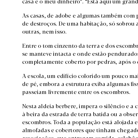
casa e o meu dinheiro”. “Está aqui um gran
As casas, de adobe e algumas também com p
de destroços. De uma habitação, só sobrou 
outras, nem isso.
Entre o tom cinzento da terra e dos escom
se manteve intacta e onde estão pendurados
completamente coberto por pedras, após o
A escola, um edifício colorido um pouco ma
de pé, embora a estrutura exiba algumas fis
passeiam livremente entre os escombros.
Nesta aldeia berbere, impera o silêncio e a
à beira da estrada de terra batida ou a obs
escombros. Toda a população está alojada e
almofadas e cobertores que tinham chegado
associações, que entregam comida, colchõe