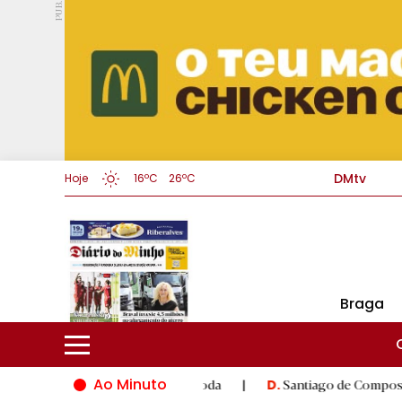
PUB.
DMtv
Hoje
16ºC
26ºC
Braga
Ao Minuto
novação do mundo da moda
|
Santiago de Compostela inaugura X
D.