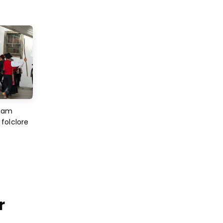
imam
folclore
r