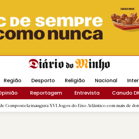
Revista Minha
Gráfica DM
Livraria DM
Arquidio
Região
Desporto
Religião
Nacional
Inte
Opinião
Reportagem
Entrevista
Canudo D
a inaugura XVI Jogos do Eixo Atlântico com mais de dois mil atletas