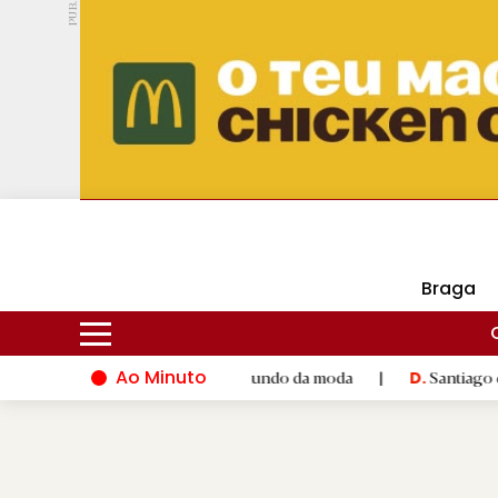
PUB.
DMtv
Hoje
17ºC
30ºC
Braga
Ao Minuto
alento e à inovação do mundo da moda
|
Santiago de Compostel
D.