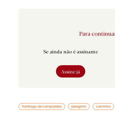
Para continuar
Se ainda não é assinante
Assine já
Santiago de compostela
peregrino
caminho