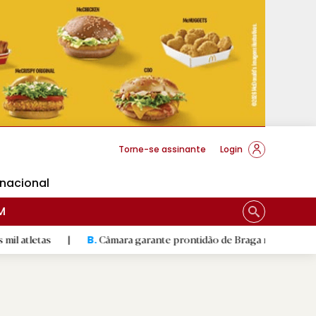
cese Braga
Torne-se assinante
Login
rnacional
M
|
Câmara garante prontidão de Braga no resgate animal
|
B.