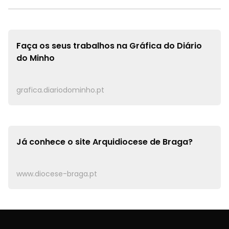
Faça os seus trabalhos na
Gráfica do Diário
do Minho
grafica.diariodominho.pt
Já conhece o site
Arquidiocese de Braga?
www.diocese-braga.pt