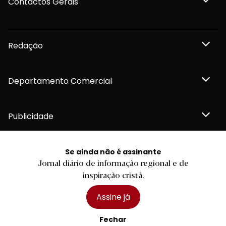
Contactos Gerais
Redação
Departamento Comercial
Publicidade
Se ainda não é assinante
Jornal diário de informação regional e de
Privacidade e Cookies
inspiração cristã.
Termos e Condições
Declaração de compromisso FSC®
Política de Confidencialidade
Assine já
Editar Cookies
for tomorrow by
LKCOM
2026 Diário do Minho, Lda. © Todos os direitos reservados
Fechar