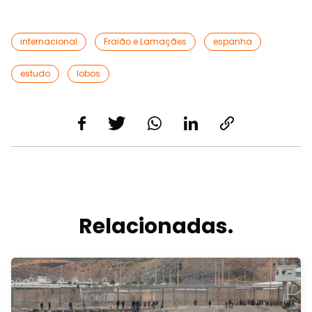
internacional
Fraião e Lamaçães
espanha
estudo
lobos
Relacionadas.