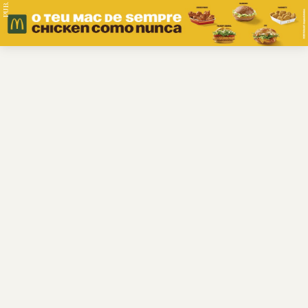
PUB.
Braga
Região
Desporto
Religião
Nacional
Internacional