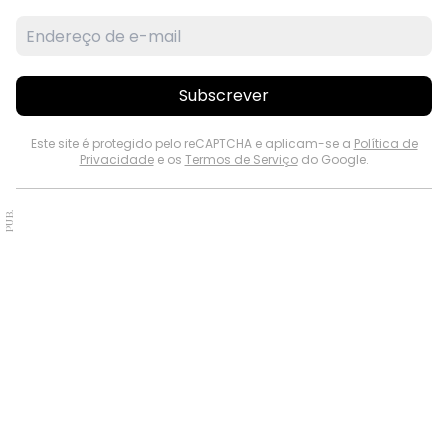
Subscrever
Este site é protegido pelo reCAPTCHA e aplicam-se a
Política de
Privacidade
e os
Termos de Serviço
do Google.
PUB.