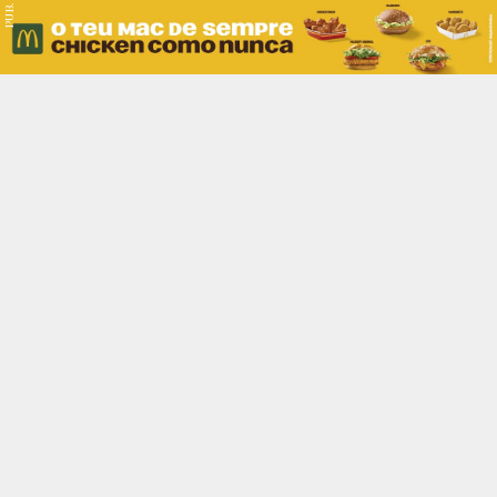
PUB.
Braga
Região
Desporto
Religião
Nacional
Internacional