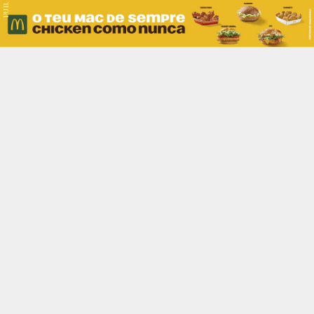
PUB.
Braga
Região
Desporto
Religião
Nacional
Internacional