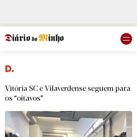
Login
Subscreva DM
Desp
Vitória SC e Vilaverdense seguem para
os “oitavos”