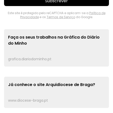
Subscrever
Este site é protegido pelo reCAPTCHA e aplicam-se a
Política de
Privacidade
e os
Termos de Serviço
do Google.
Faça os seus trabalhos na
Gráfica do Diário
do Minho
grafica.diariodominho.pt
Já conhece o site
Arquidiocese de Braga?
www.diocese-braga.pt