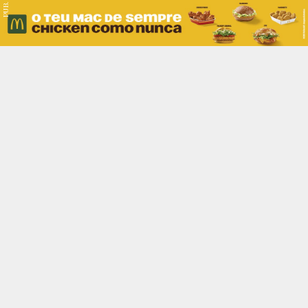
PUB.
Braga
Região
Desporto
Religião
Nacional
Internacional