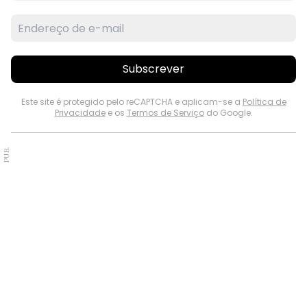
Subscrever
Este site é protegido pelo reCAPTCHA e aplicam-se a
Política de
Privacidade
e os
Termos de Serviço
do Google.
PUB.