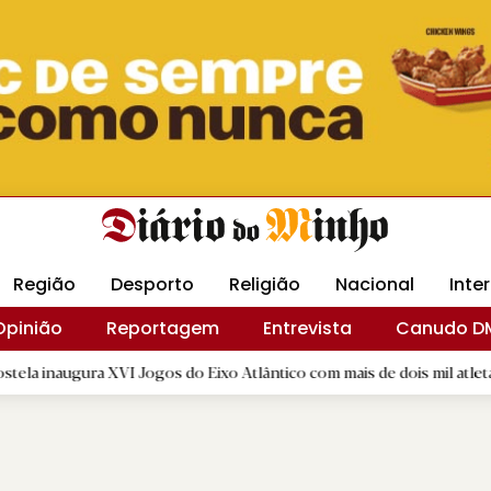
Revista Minha
Gráfica DM
Livraria DM
Arquidio
Região
Desporto
Religião
Nacional
Inte
Opinião
Reportagem
Entrevista
Canudo D
VI Jogos do Eixo Atlântico com mais de dois mil atletas
|
Es
R.