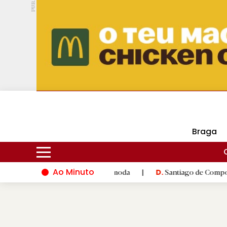
PUB.
DMtv
Hoje
17ºC
24ºC
Braga
Ao Minuto
inovação do mundo da moda
|
Santiago de Compostela inaugura X
D.