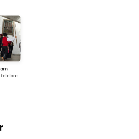
imam
folclore
r