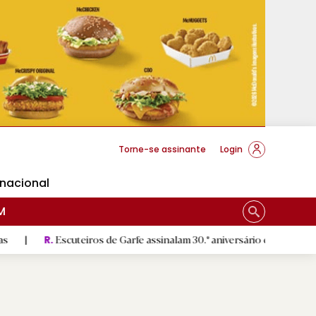
cese Braga
Torne-se assinante
Login
rnacional
M
cuteiros de Garfe assinalam 30.º aniversário em setembro
|
Sa
R.