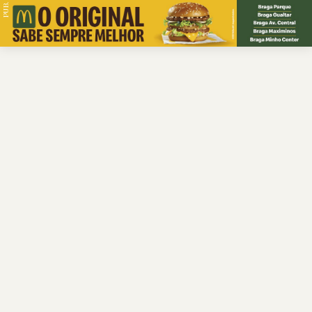
PUB.
Braga
Região
Desporto
Religião
Nacional
Internacional