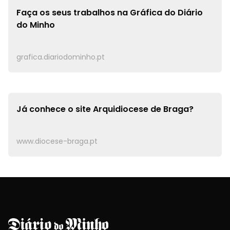
Faça os seus trabalhos na
Gráfica do Diário
do Minho
grafica.diariodominho.pt
Já conhece o site
Arquidiocese de Braga?
www.diocese-braga.pt