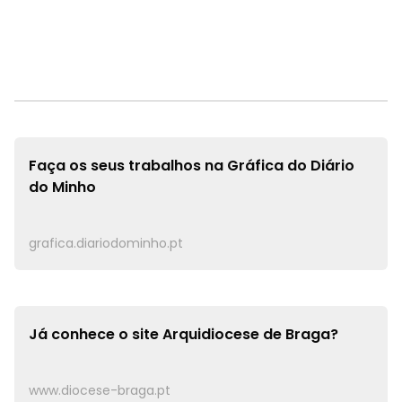
Faça os seus trabalhos na
Gráfica do Diário
do Minho
grafica.diariodominho.pt
Já conhece o site
Arquidiocese de Braga?
www.diocese-braga.pt