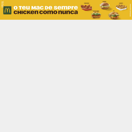
PUB.
Braga
Região
Desporto
Religião
Nacional
Internacional