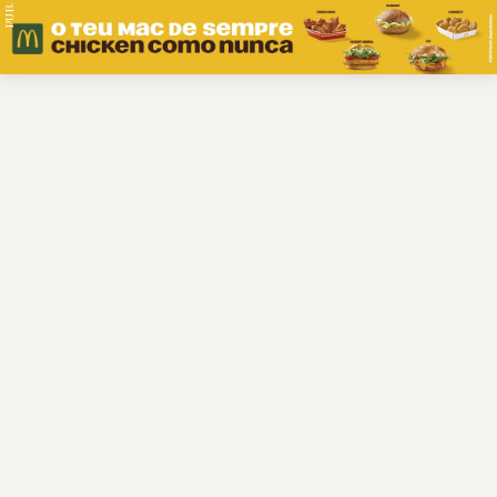
PUB.
Braga
Região
Desporto
Religião
Nacional
Internacional