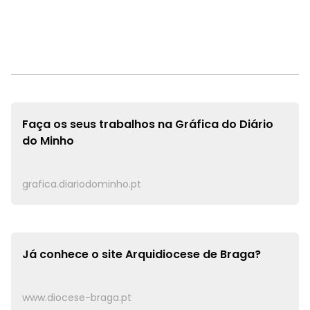
Faça os seus trabalhos na
Gráfica do Diário
do Minho
grafica.diariodominho.pt
Já conhece o site
Arquidiocese de Braga?
www.diocese-braga.pt