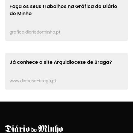
Faça os seus trabalhos na
Gráfica do Diário
do Minho
grafica.diariodominho.pt
Já conhece o site
Arquidiocese de Braga?
www.diocese-braga.pt