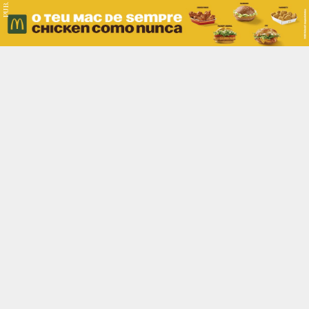
PUB.
Braga
Região
Desporto
Religião
Nacional
Internacional