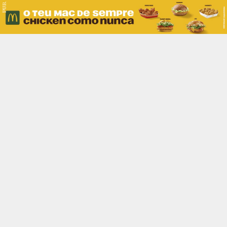
PUB.
Braga
Região
Desporto
Religião
Nacional
Internacional