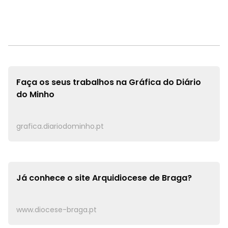
Faça os seus trabalhos na
Gráfica do Diário
do Minho
grafica.diariodominho.pt
Já conhece o site
Arquidiocese de Braga?
www.diocese-braga.pt