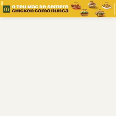
PUB.
Braga
Região
Desporto
Religião
Nacional
Internacional