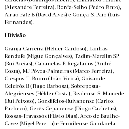
(Alexandre Ferreira), Ronfe-Selho (Pedro Pinto),
Airão-Fafe B (David Alves) e Gonça-S. Paio (Luís
Fernandes).
I Divisão
Granja-Carreira (Hélder Cardoso), Lanhas-
Rendufe (Migue Gonçalves), Tadim-Merelim SP
(Rui Areias), Cabanelas-P. Regalados (André
Costa), MJ Póvoa-Palmeiras (Marco Ferreira),
Crespos-T. Bouro (João Vieira), Guisande-
Celeirós B (Tiago Barbosa), Sobreposta-
Alegrienses (Hélder Costa), Realense-S. Mamede
(Rui Peixoto), Gondifelos-Ruivanense (Carlos
Pacheco), Gerês-Cepanense (Diogo Cachetas),
Rossas-Travassós (Flávio Dias), Arco de Baúlhe-
Cavez (Migel Pereira) e Fermilense-Gandarela