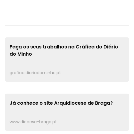
Faça os seus trabalhos na
Gráfica do Diário
do Minho
grafica.diariodominho.pt
Já conhece o site
Arquidiocese de Braga?
www.diocese-braga.pt