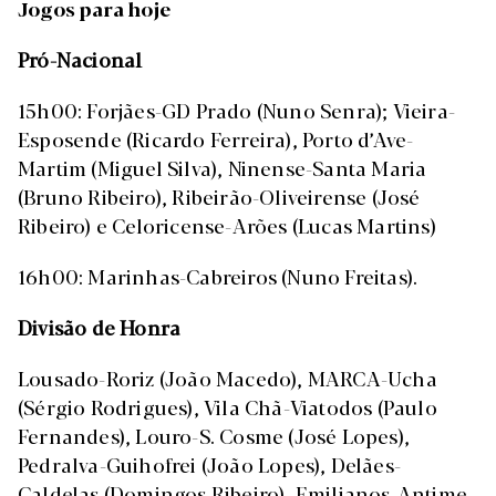
Jogos para hoje
Pró-Nacional
15h00: Forjães-GD Prado (Nuno Senra); Vieira-
Esposende (Ricardo Ferreira), Porto d’Ave-
Martim (Miguel Silva), Ninense-Santa Maria
(Bruno Ribeiro), Ribeirão-Oliveirense (José
Ribeiro) e Celoricense-Arões (Lucas Martins)
16h00: Marinhas-Cabreiros (Nuno Freitas).
Divisão de Honra
Lousado-Roriz (João Macedo), MARCA-Ucha
(Sérgio Rodrigues), Vila Chã-Viatodos (Paulo
Fernandes), Louro-S. Cosme (José Lopes),
Pedralva-Guihofrei (João Lopes), Delães-
Caldelas (Domingos Ribeiro), Emilianos-Antime