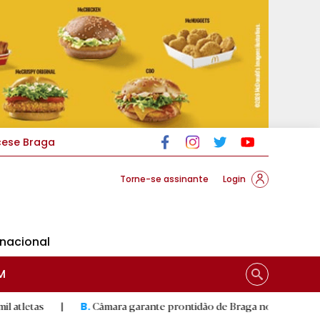
cese Braga
Torne-se assinante
Login
rnacional
M
Câmara garante prontidão de Braga no resgate animal
|
B.
R