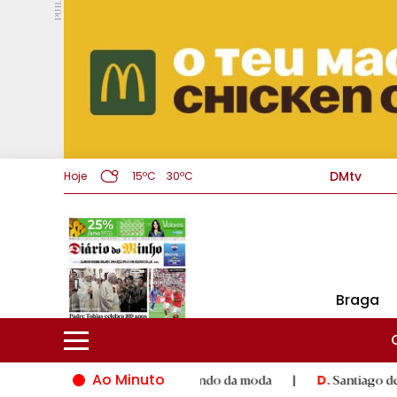
PUB.
DMtv
Hoje
15ºC
30ºC
Braga
Ao Minuto
to e à inovação do mundo da moda
|
Santiago de Compostela in
D.