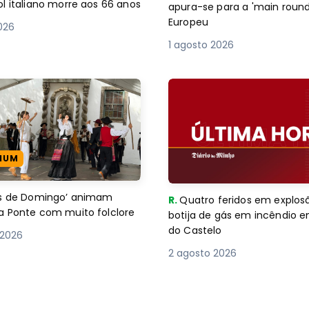
l italiano morre aos 66 anos
apura-se para a 'main round
Europeu
2026
1 agosto 2026
IUM
es de Domingo’ animam
R.
Quatro feridos em explos
a Ponte com muito folclore
botija de gás em incêndio 
do Castelo
 2026
2 agosto 2026