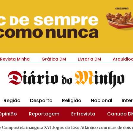
Revista Minha
Gráfica DM
Livraria DM
Arquidio
Região
Desporto
Religião
Nacional
Inte
Opinião
Reportagem
Entrevista
Canudo D
augura XVI Jogos do Eixo Atlântico com mais de dois mil atletas
|