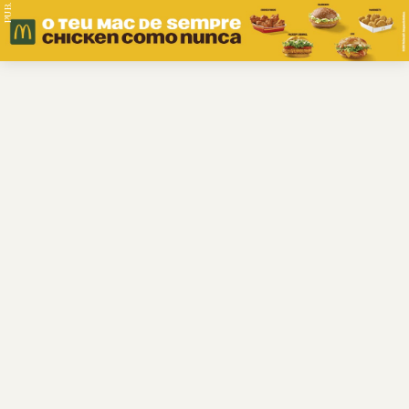
PUB.
Braga
Região
Desporto
Religião
Nacional
Internacional