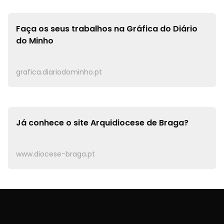
Faça os seus trabalhos na
Gráfica do Diário
do Minho
grafica.diariodominho.pt
Já conhece o site
Arquidiocese de Braga?
www.diocese-braga.pt