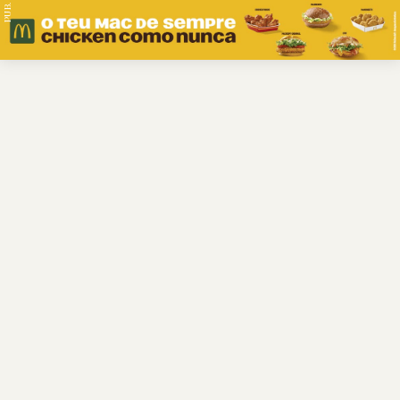
PUB.
Braga
Região
Desporto
Religião
Nacional
Internacional