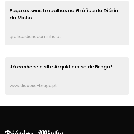
Faça os seus trabalhos na
Gráfica do Diário
do Minho
grafica.diariodominho.pt
Já conhece o site
Arquidiocese de Braga?
www.diocese-braga.pt