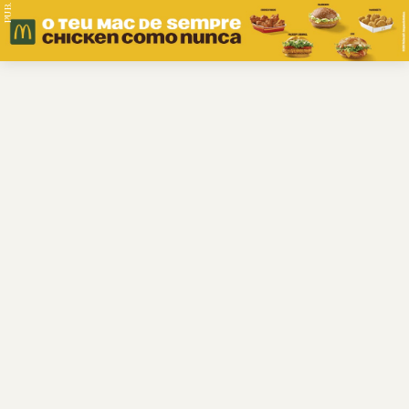
PUB.
Braga
Região
Desporto
Religião
Nacional
Internacional