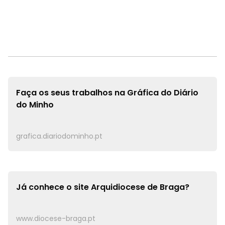
Faça os seus trabalhos na
Gráfica do Diário
do Minho
grafica.diariodominho.pt
Já conhece o site
Arquidiocese de Braga?
www.diocese-braga.pt