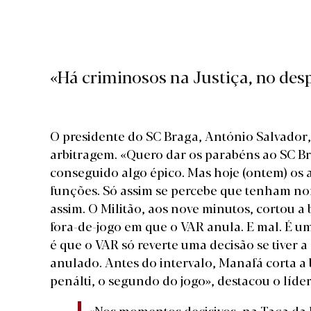
«Há criminosos na Justiça, no desp
O presidente do SC Braga, António Salvador, f
arbitragem. «Quero dar os parabéns ao SC Br
conseguido algo épico. Mas hoje (ontem) os 
funções. Só assim se percebe que tenham no
assim. O Militão, aos nove minutos, cortou a 
fora-de-jogo em que o VAR anula. E mal. É um
é que o VAR só reverte uma decisão se tiver a
anulado. Antes do intervalo, Manafá corta a
penálti, o segundo do jogo», destacou o líde
«Nos momentos decisivos, na Taça da L