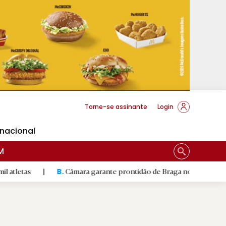
cese Braga
Torne-se assinante
Login
rnacional
M
Câmara garante prontidão de Braga no resgate animal
|
B.
R