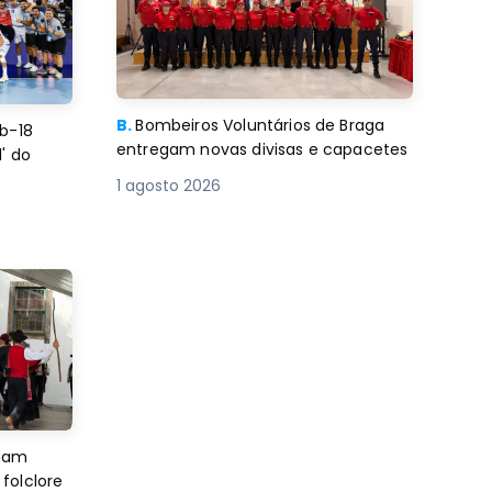
B.
Bombeiros Voluntários de Braga
b-18
entregam novas divisas e capacetes
' do
1 agosto 2026
imam
folclore