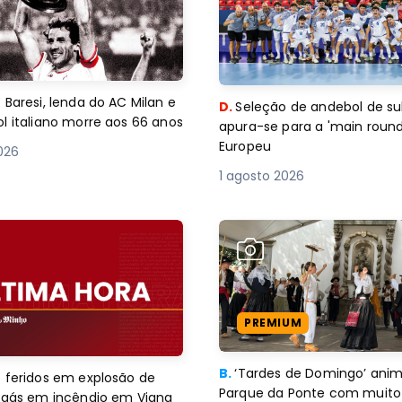
 Baresi, lenda do AC Milan e
D.
Seleção de andebol de su
l italiano morre aos 66 anos
apura-se para a 'main round
Europeu
2026
1 agosto 2026
PREMIUM
B.
‘Tardes de Domingo’ an
 feridos em explosão de
Parque da Ponte com muito 
e gás em incêndio em Viana