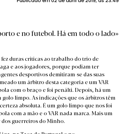
Publicado em 02 de abril de 2019, às 23:49
orto e no futebol. Há em todo o lado»
ez duras criticas ao trabalho do trio de
aga e aos jogadores, porque podiam ter
agentes desportivos demitiram-se das suas
meado um árbitro desta categoria e um VAR
bola com o braço e foi penálti. Depois, há um
 golo limpo. As indicações que os árbitros têm
 certeza absoluta. É um golo limpo que nos foi
 bola com a mão e o VAR nada marca. Mais um
r dos guerreiros do Minho.
iga, na Taça de Portugal e no