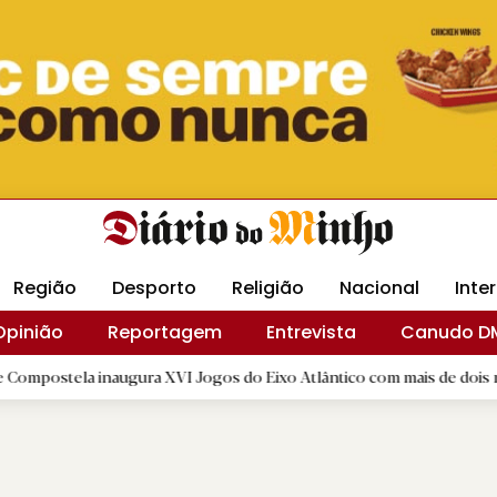
Revista Minha
Gráfica DM
Livraria DM
Arquidio
Região
Desporto
Religião
Nacional
Inte
Opinião
Reportagem
Entrevista
Canudo D
naugura XVI Jogos do Eixo Atlântico com mais de dois mil atletas
|