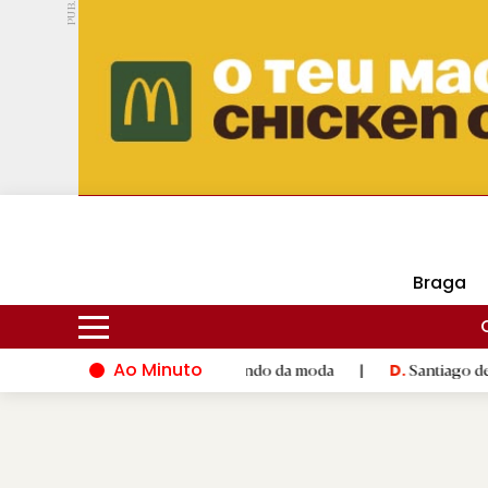
PUB.
DMtv
Hoje
17ºC
30ºC
Braga
Ao Minuto
nto e à inovação do mundo da moda
|
Santiago de Compostela i
D.