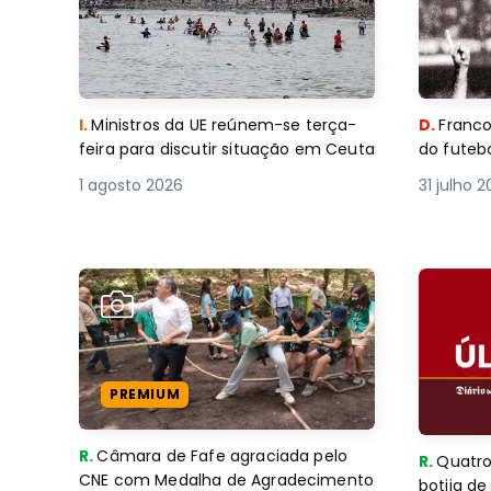
I.
Ministros da UE reúnem-se terça-
D.
Franco
feira para discutir situação em Ceuta
do futebo
1 agosto 2026
31 julho 
PREMIUM
R.
Câmara de Fafe agraciada pelo
R.
Quatro
CNE com Medalha de Agradecimento
botija d