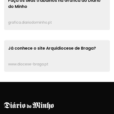
Faça os seus trabalhos na
Gráfica do Diário
do Minho
grafica.diariodominho.pt
Já conhece o site
Arquidiocese de Braga?
www.diocese-braga.pt