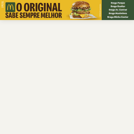
PUB.
Braga
Região
Desporto
Religião
Nacional
Internacional