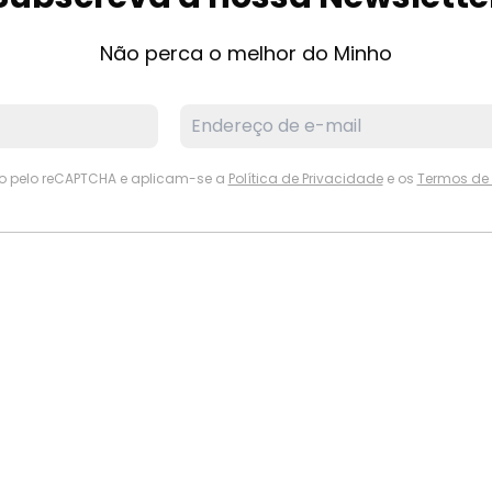
Não perca o melhor do Minho
ido pelo reCAPTCHA e aplicam-se a
Política de Privacidade
e os
Termos de 