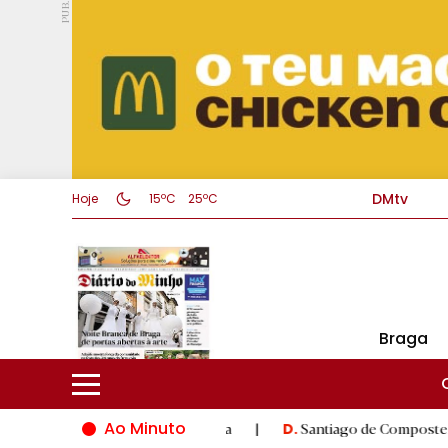
PUB.
DMtv
Hoje
15ºC
25ºC
Braga
Ao Minuto
ão do mundo da moda
|
Santiago de Compostela inaugura XVI Jo
D.