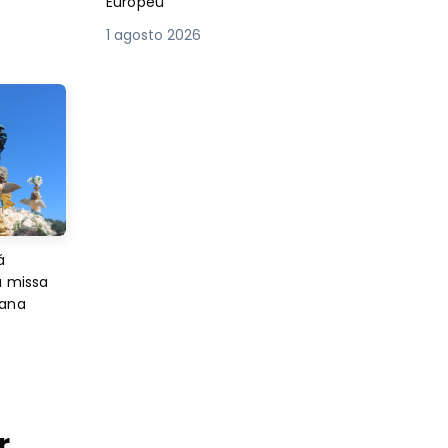
Europeu
1 agosto 2026
á
a missa
sana
r