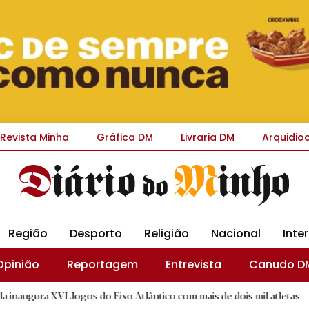
Revista Minha
Gráfica DM
Livraria DM
Arquidio
Região
Desporto
Religião
Nacional
Inte
Opinião
Reportagem
Entrevista
Canudo D
gos do Eixo Atlântico com mais de dois mil atletas
|
Altino 
B.