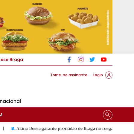
cese Braga
Torne-se assinante
Login
rnacional
M
Bessa garante prontidão de Braga no resgate animal
|
Flor De
D.