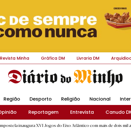
Revista Minha
Gráfica DM
Livraria DM
Arquidio
Região
Desporto
Religião
Nacional
Inte
Opinião
Reportagem
Entrevista
Canudo D
ra XVI Jogos do Eixo Atlântico com mais de dois mil atletas
|
R