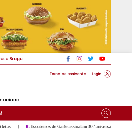
cese Braga
Torne-se assinante
Login
rnacional
M
Escuteiros de Garfe assinalam 30.º aniversário em setembro
|
.
R