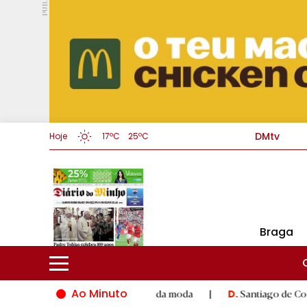
PUB.
DMtv
Hoje
17ºC
25ºC
Braga
Ao Minuto
 à inovação do mundo da moda
|
Santiago de Compostela inaugu
D.