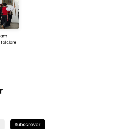
imam
folclore
r
Subscrever