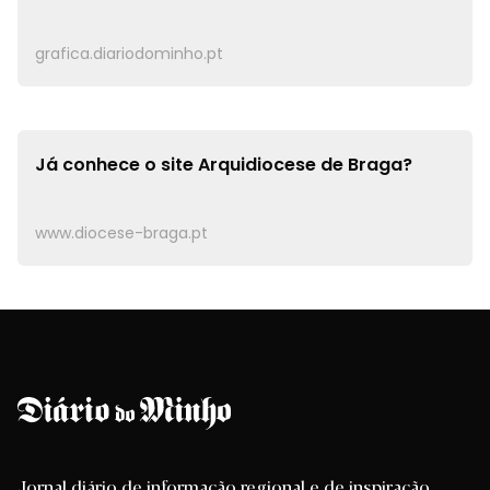
grafica.diariodominho.pt
Já conhece o site
Arquidiocese de Braga?
www.diocese-braga.pt
Jornal diário de informação regional e de inspiração