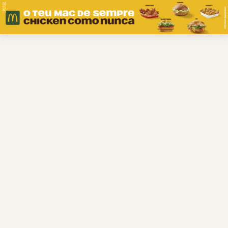
PUB.
Braga
Região
Desporto
Religião
Nacional
Internacional