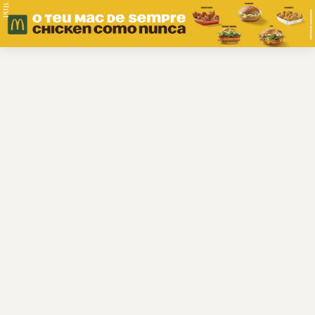
PUB.
Braga
Região
Desporto
Religião
Nacional
Internacional