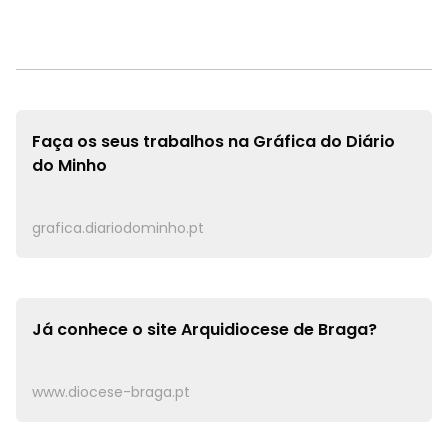
Faça os seus trabalhos na
Gráfica do Diário
do Minho
grafica.diariodominho.pt
Já conhece o site
Arquidiocese de Braga?
www.diocese-braga.pt