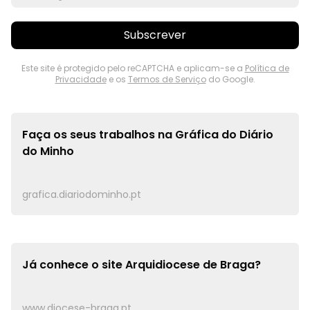
Subscrever
Este site é protegido pelo reCAPTCHA e aplicam-se a
Política de
Privacidade
e os
Termos de Serviço
do Google.
Faça os seus trabalhos na
Gráfica do Diário
do Minho
grafica.diariodominho.pt
Já conhece o site
Arquidiocese de Braga?
www.diocese-braga.pt