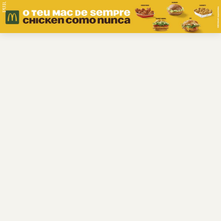
PUB.
Braga
Região
Desporto
Religião
Nacional
Internacional