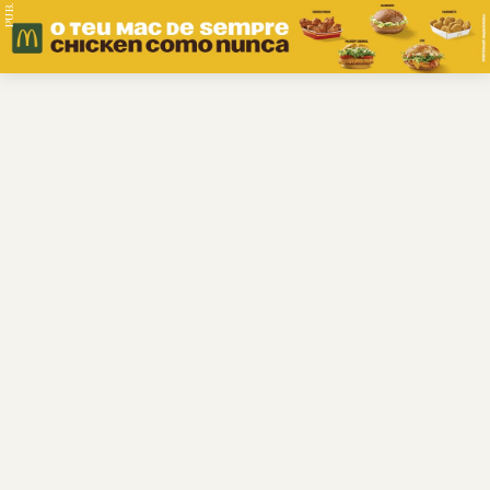
PUB.
Braga
Região
Desporto
Religião
Nacional
Internacional