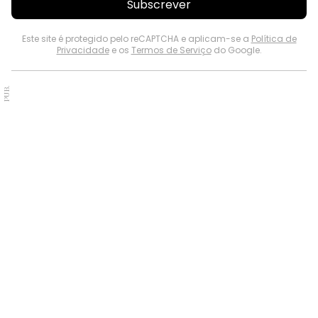
Subscrever
Este site é protegido pelo reCAPTCHA e aplicam-se a
Política de
Privacidade
e os
Termos de Serviço
do Google.
PUB.