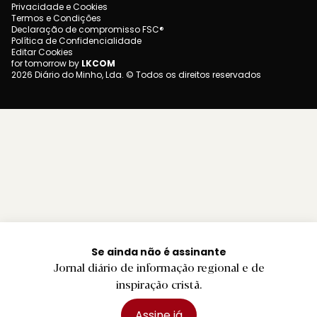
Privacidade e Cookies
Termos e Condições
Declaração de compromisso FSC®
Política de Confidencialidade
Editar Cookies
for tomorrow by
LKCOM
2026 Diário do Minho, Lda. © Todos os direitos reservados
Se ainda não é assinante
Jornal diário de informação regional e de
inspiração cristã.
Assine já