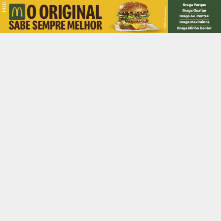
PUB.
Braga
Região
Desporto
Religião
Nacional
Internacional