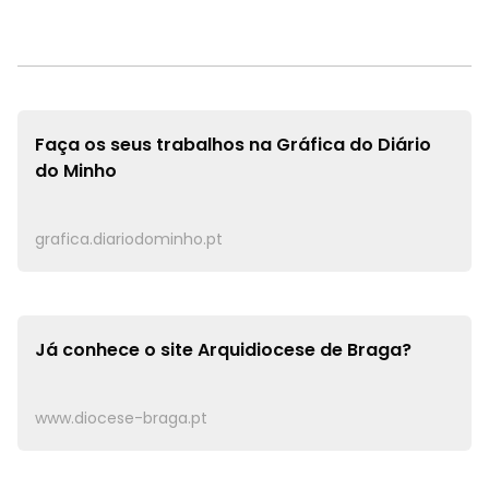
Faça os seus trabalhos na
Gráfica do Diário
do Minho
grafica.diariodominho.pt
Já conhece o site
Arquidiocese de Braga?
www.diocese-braga.pt