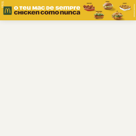
PUB.
Braga
Região
Desporto
Religião
Nacional
Internacional