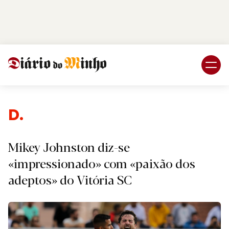
Login
Subscreva DM
Desport
Mikey Johnston diz-se
«impressionado» com «paixão dos
adeptos» do Vitória SC