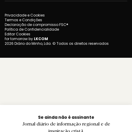
Privacidade e Cookies
Termos e Condições
Declaração de compromisso FSC®
Política de Confidencialidade
Editar Cookies
for tomorrow by
LKCOM
2026 Diário do Minho, Lda. © Todos os direitos reservados
Se ainda não é assinante
Jornal diário de informação regional e de
inspiração cristã.