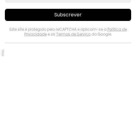
Subscrever
Este site é protegido pelo reCAPTCHA e aplicam-se a
Política de
Privacidade
e os
Termos de Serviço
do Google.
PUB.