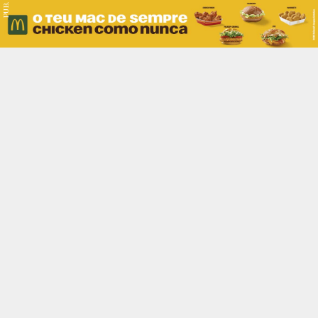
PUB.
Braga
Região
Desporto
Religião
Nacional
Internacional