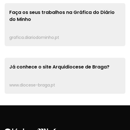
Faça os seus trabalhos na
Gráfica do Diário
do Minho
grafica.diariodominho.pt
Já conhece o site
Arquidiocese de Braga?
www.diocese-braga.pt