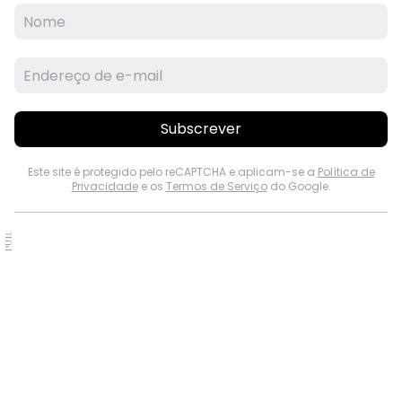
Subscrever
Este site é protegido pelo reCAPTCHA e aplicam-se a
Política de
Privacidade
e os
Termos de Serviço
do Google.
PUB.