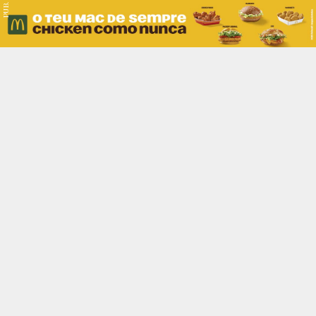
PUB.
Braga
Região
Desporto
Religião
Nacional
Internacional